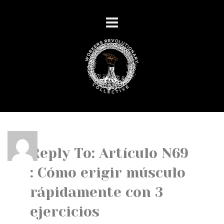
Reply To: Artículo N69
: Cómo erigir músculo
rápidamente con 3
ejercicios