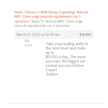
›
›
›
Home
Forums
LAVA Library Organizing
Artículo
N69 : Cómo erigir músculo rápidamente con 3
›
ejercicios
Reply To: Artículo N69 : Cómo erigir
músculo rápidamente con 3 ejercicios
March 12, 2023 at 10:54 am
#16492
YV
Take your trading skills to
Guest
the next level and make
up to
$5000 a day. The more
you earn, the bigger our
mutual success.Follow
Expert
Traders