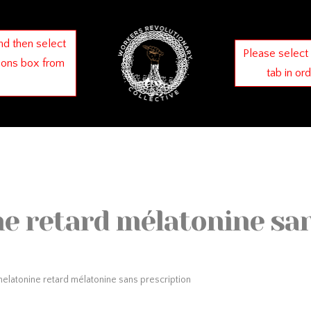
nd then select
Please select
ions box from
tab in or
e retard mélatonine san
melatonine retard mélatonine sans prescription