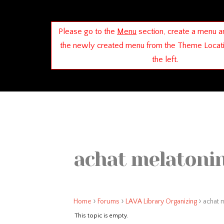
Please go to the
Menu
section, create a menu a
the newly created menu from the Theme Locat
the left.
achat melatonin
›
›
›
Home
Forums
LAVA Library Organizing
achat 
This topic is empty.