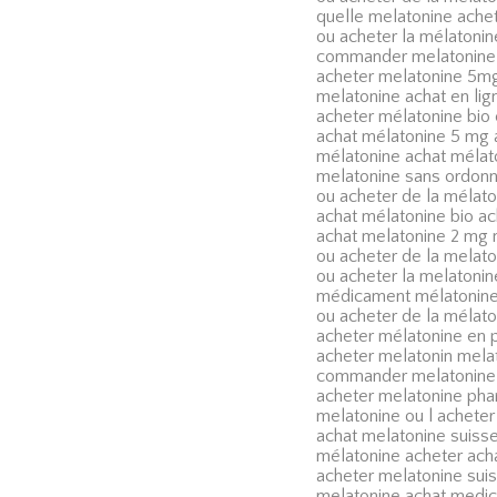
quelle melatonine ache
ou acheter la mélatoni
commander melatonine 
acheter melatonine 5mg
melatonine achat en lig
acheter mélatonine bi
achat mélatonine 5 mg 
mélatonine achat mélat
melatonine sans ordon
ou acheter de la mélato
achat mélatonine bio a
achat melatonine 2 mg 
ou acheter de la melat
ou acheter la melatonin
médicament mélatonine
ou acheter de la mélato
acheter mélatonine en 
acheter melatonin mela
commander melatonine 
acheter melatonine pha
melatonine ou l acheter
achat melatonine suisse
mélatonine acheter ach
acheter melatonine suis
melatonine achat medi