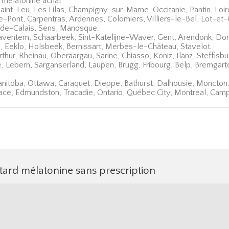
melatonine achat
Saint-Leu, Les Lilas, Champigny-sur-Marne, Occitanie, Pantin, L
e-Pont, Carpentras, Ardennes, Colomiers, Villiers-le-Bel, Lot-e
de-Calais, Sens, Manosque.
aventem, Schaarbeek, Sint-Katelijne-Waver, Gent, Arendonk, Donc
, Eeklo, Holsbeek, Bernissart, Merbes-le-Château, Stavelot.
thur, Rheinau, Oberaargau, Sarine, Chiasso, Köniz, Ilanz, Steffisbu
e, Lebern, Sarganserland, Laupen, Brugg, Fribourg, Belp, Bremgar
nitoba, Ottawa, Caraquet, Dieppe, Bathurst, Dalhousie, Moncto
iface, Edmundston, Tracadie, Ontario, Québec City, Montreal, Camp
tard mélatonine sans prescription