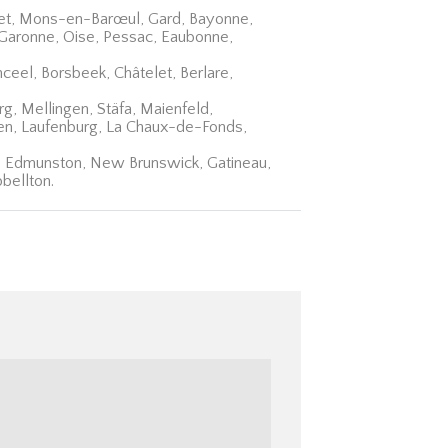
oiret, Mons-en-Barœul, Gard, Bayonne,
t-Garonne, Oise, Pessac, Eaubonne,
eel, Borsbeek, Châtelet, Berlare,
rg, Mellingen, Stäfa, Maienfeld,
ten, Laufenburg, La Chaux-de-Fonds,
n, Edmunston, New Brunswick, Gatineau,
bellton.