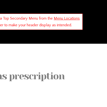
 a Top Secondary Menu from the
Menu Locations
der to make your header display as intended.
s prescription