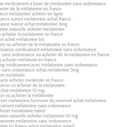
gne medicament a base de melatonine sans ordonnance
eter de la mélatonine en france
ance melatonine acheter en ligne
ance suisse melatonine achat france
nance suisse achat melatonine 3mg
nine naturelle acheter melatonine
 acheter la melatonine en france
ol achat mélatonine bio
ris ou acheter de la mélatonine en france
donnance médicament mélatonine sans ordonnance
sans ordonnance ou acheter de la mélatonine en france
 acheter melatonin en france
 mg médicament avec mélatonine sans ordonnance
 sans ordonnance achat melatonine 3mg
ter melatonin
acie acheter melatonin en france
ance où acheter de la mélatonine
achat melatonine 10 mg
er où acheter la mélatonine
ernet melatonine hormone du sommeil achat mélatonine
icament mélatonine sans ordonnance
heter melatonine natrol
nine naturelle acheter mélatonine 10 mg
caments melatonine sans ordonnance
nine en france achat melatonine retard