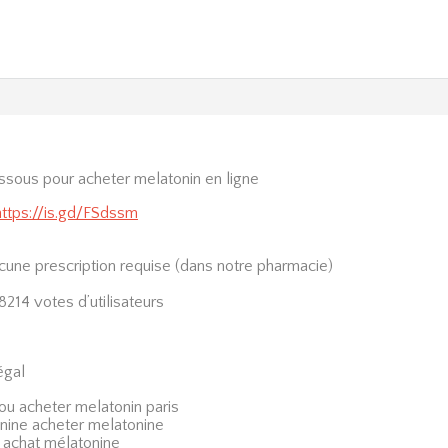
dessous pour acheter melatonin en ligne
https://is.gd/FSdssm
ucune prescription requise (dans notre pharmacie)
8214 votes d’utilisateurs
égal
ou acheter melatonin paris
onine acheter melatonine
achat mélatonine