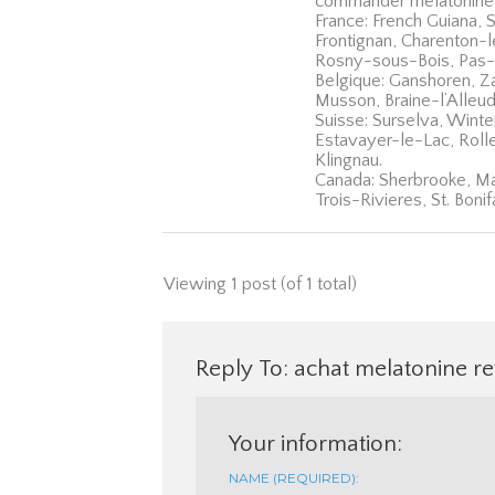
commander mélatonine 
France: French Guiana, 
Frontignan, Charenton-l
Rosny-sous-Bois, Pas-
Belgique: Ganshoren, Z
Musson, Braine-l’Alleud
Suisse: Surselva, Winter
Estavayer-le-Lac, Roll
Klingnau.
Canada: Sherbrooke, Ma
Trois-Rivieres, St. Bon
Viewing 1 post (of 1 total)
Reply To: achat melatonine re
Your information:
NAME (REQUIRED):