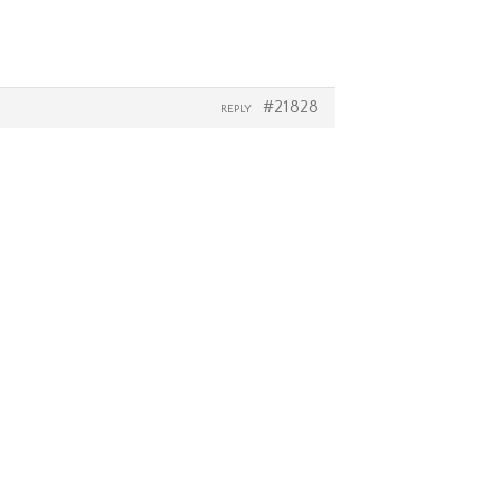
#21828
REPLY