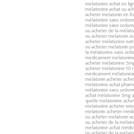
melatonine achat en li
melatonine achat ou ach
acheter melatonin en fr
mélatonine sans ordonn
mélatonine sans ordon
ou acheter de la mélato
ou acheter melatonin ou
acheter melatonine natr
ou acheter melatonin pa
la mélatonine sans or
medicament melatonine 
acheter mélatonine 5mg
acheter mélatonine 10
médicament mélatonine
melatonin acheter ache
melatonine achat pharm
mélatonine sans ordonn
achat mélatonine 5mg 
quelle melatonine achet
melatonine acheter int
melatonin acheter méd
ou acheter melatonin ac
ou acheter de la mélato
melatonine achat médi
ou acheter de la mélato