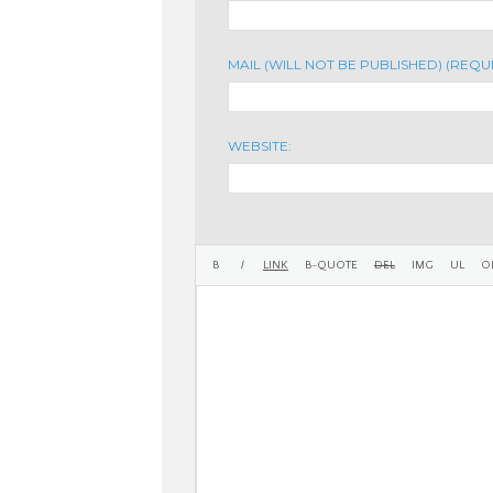
MAIL (WILL NOT BE PUBLISHED) (REQU
WEBSITE: