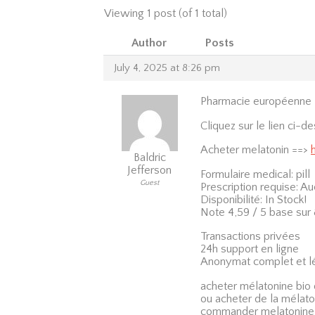
Viewing 1 post (of 1 total)
Author
Posts
July 4, 2025 at 8:26 pm
Pharmacie européenne
Cliquez sur le lien ci-
Acheter melatonin ==>
Baldric
Jefferson
Formulaire medical: pill
Guest
Prescription requise: A
Disponibilité: In Stock!
Note 4,59 / 5 base sur 
Transactions privées
24h support en ligne
Anonymat complet et l
acheter mélatonine bio 
ou acheter de la mélat
commander melatonine 