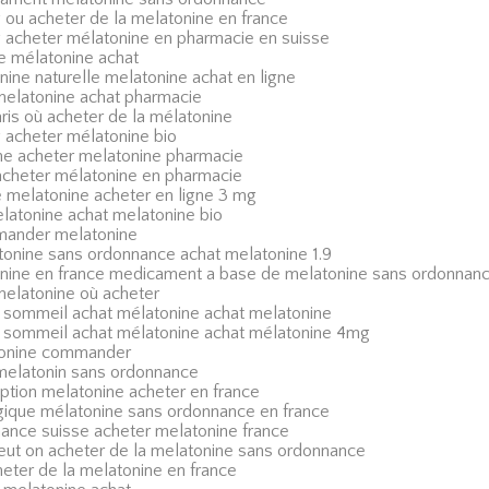
 ou acheter de la melatonine en france
 acheter mélatonine en pharmacie en suisse
e mélatonine achat
nine naturelle melatonine achat en ligne
elatonine achat pharmacie
ris où acheter de la mélatonine
 acheter mélatonine bio
gne acheter melatonine pharmacie
acheter mélatonine en pharmacie
e melatonine acheter en ligne 3 mg
atonine achat melatonine bio
mander melatonine
onine sans ordonnance achat melatonine 1.9
onine en france medicament a base de melatonine sans ordonnan
elatonine où acheter
 sommeil achat mélatonine achat melatonine
 sommeil achat mélatonine achat mélatonine 4mg
tonine commander
melatonin sans ordonnance
ption melatonine acheter en france
gique mélatonine sans ordonnance en france
ance suisse acheter melatonine france
peut on acheter de la melatonine sans ordonnance
eter de la melatonine en france