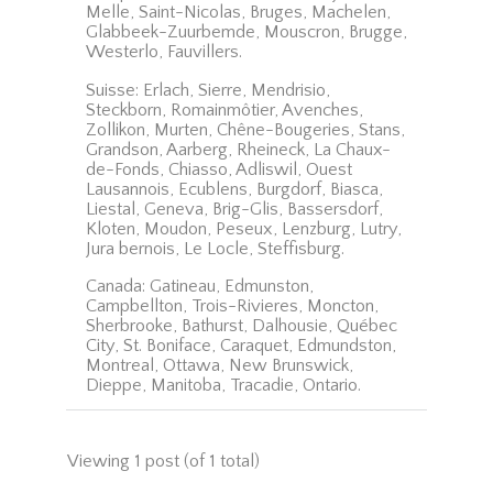
Melle, Saint-Nicolas, Bruges, Machelen,
Glabbeek-Zuurbemde, Mouscron, Brugge,
Westerlo, Fauvillers.
Suisse: Erlach, Sierre, Mendrisio,
Steckborn, Romainmôtier, Avenches,
Zollikon, Murten, Chêne-Bougeries, Stans,
Grandson, Aarberg, Rheineck, La Chaux-
de-Fonds, Chiasso, Adliswil, Ouest
Lausannois, Ecublens, Burgdorf, Biasca,
Liestal, Geneva, Brig-Glis, Bassersdorf,
Kloten, Moudon, Peseux, Lenzburg, Lutry,
Jura bernois, Le Locle, Steffisburg.
Canada: Gatineau, Edmunston,
Campbellton, Trois-Rivieres, Moncton,
Sherbrooke, Bathurst, Dalhousie, Québec
City, St. Boniface, Caraquet, Edmundston,
Montreal, Ottawa, New Brunswick,
Dieppe, Manitoba, Tracadie, Ontario.
Viewing 1 post (of 1 total)