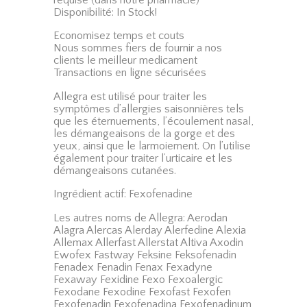
Disponibilité: In Stock!
Economisez temps et couts
Nous sommes fiers de fournir a nos
clients le meilleur medicament
Transactions en ligne sécurisées
Allegra est utilisé pour traiter les
symptômes d’allergies saisonnières tels
que les éternuements, l’écoulement nasal,
les démangeaisons de la gorge et des
yeux, ainsi que le larmoiement. On l’utilise
également pour traiter l’urticaire et les
démangeaisons cutanées.
Ingrédient actif: Fexofenadine
Les autres noms de Allegra: Aerodan
Alagra Alercas Alerday Alerfedine Alexia
Allemax Allerfast Allerstat Altiva Axodin
Ewofex Fastway Feksine Feksofenadin
Fenadex Fenadin Fenax Fexadyne
Fexaway Fexidine Fexo Fexoalergic
Fexodane Fexodine Fexofast Fexofen
Fexofenadin Fexofenadina Fexofenadinum