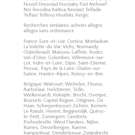
Fexoril Fexostad Fexotabs Fixit Nefoxef
Nor fexodina Raltiva Rinolast Telfadin
Telfast Telfexo Vivafeks Xergic
Recherches similaires: acheter allegra
allegra sans ordonnance
France: Eure-et-Loir, Corsica, Montauban,
La Valette-du-Var, Vichy, Normandy,
Châtellerault, Maisons-Laffitte, Rodez,
Val-d’Oise, Colombes, Villeneuve-sur-
Lot, Indre-et-Loire, Dijon, Saint-Etienne,
Pessac, Pays de la Loire, Chalon-sur-
Saône, Hautes-Alpes, Roissy-en-Brie.
Belgique: Walcourt, Wichelen, Fleurus,
Aartselaar, Helchteren, Tellin,
Welkenraedt, Koksijde, Brecht, Overijse,
Brussels-Capital Region, Ottignies, De
Haan, Scherpenheuvel-Zichem, Bornem,
Le Rœulx, Herent, Begijnendijk, Quévy-
le-Petit, Zomergem, Geetbets,
Profondeville, West Flanders, Nijlen,
Rumes, Destelbergen, Raeren,
Kampenhout, Denderleeuw, Zwijndrecht,