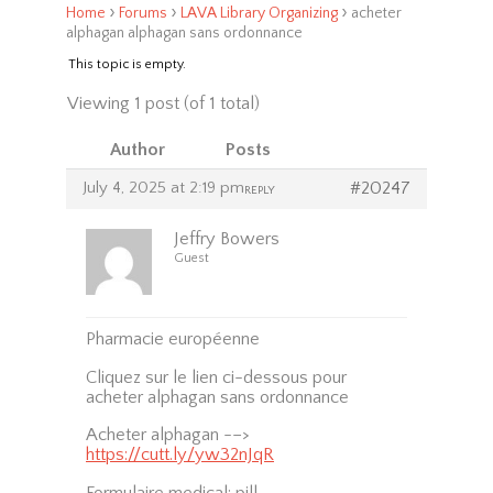
›
›
›
Home
Forums
LAVA Library Organizing
acheter
alphagan alphagan sans ordonnance
This topic is empty.
Viewing 1 post (of 1 total)
Author
Posts
July 4, 2025 at 2:19 pm
#20247
REPLY
Jeffry Bowers
Guest
Pharmacie européenne
Cliquez sur le lien ci-dessous pour
acheter alphagan sans ordonnance
Acheter alphagan -–>
https://cutt.ly/yw32nJqR
Formulaire medical: pill