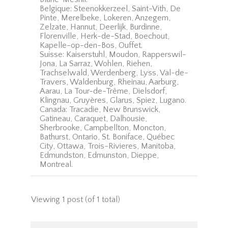
Belgique: Steenokkerzeel, Saint-Vith, De
Pinte, Merelbeke, Lokeren, Anzegem,
Zelzate, Hannut, Deerlijk, Burdinne,
Florenville, Herk-de-Stad, Boechout,
Kapelle-op-den-Bos, Ouffet.
Suisse: Kaiserstuhl, Moudon, Rapperswil-
Jona, La Sarraz, Wohlen, Riehen,
Trachselwald, Werdenberg, Lyss, Val-de-
Travers, Waldenburg, Rheinau, Aarburg,
Aarau, La Tour-de-Trême, Dielsdorf,
Klingnau, Gruyères, Glarus, Spiez, Lugano.
Canada: Tracadie, New Brunswick,
Gatineau, Caraquet, Dalhousie,
Sherbrooke, Campbellton, Moncton,
Bathurst, Ontario, St. Boniface, Québec
City, Ottawa, Trois-Rivieres, Manitoba,
Edmundston, Edmunston, Dieppe,
Montreal.
Viewing 1 post (of 1 total)