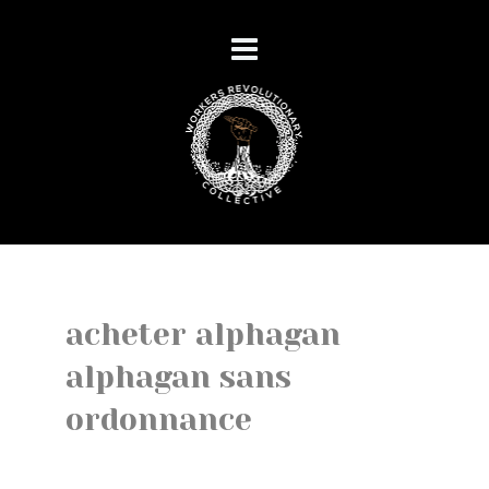
acheter alphagan
alphagan sans
ordonnance