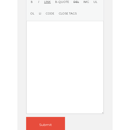
Submit