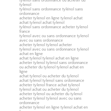
tylenol sans ordonnance ou acheter du
tylenol
tylénol sans ordonnance tylénol sans
ordonnance
acheter tylenol en ligne tylenol achat
achat tylenol achat tylenol
tylénol sans ordonnance acheter tylenol
france
tylenol avec ou sans ordonnance tylenol
avec ou sans ordonnance
acheter tylenol tylenol acheter
tylenol avec ou sans ordonnance tylenol
achat en ligne
achat tylenol tylenol achat en ligne
acheter tylenol tylenol sans ordonnance
ou acheter du tylenol tylenol achat en
ligne
achat tylenol ou acheter du tylenol
achat tylenol tylenol sans ordonnance
acheter tylenol france achat tylenol
tylenol achat ou acheter du tylenol
acheter tylenol ou acheter du tylenol
acheter tylenol tylenol avec ou sans
ordonnance
acheter tylenol en ligne tylenol achat en