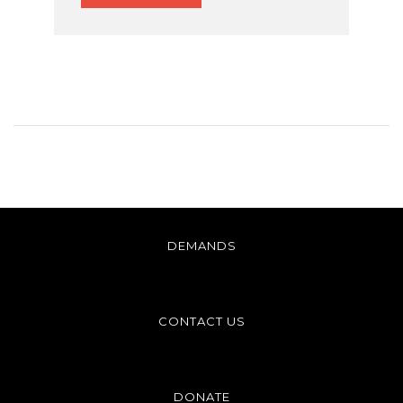
DEMANDS
CONTACT US
DONATE