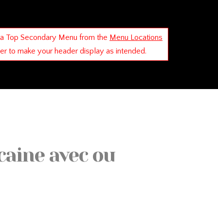
 a Top Secondary Menu from the
Menu Locations
der to make your header display as intended.
caine avec ou