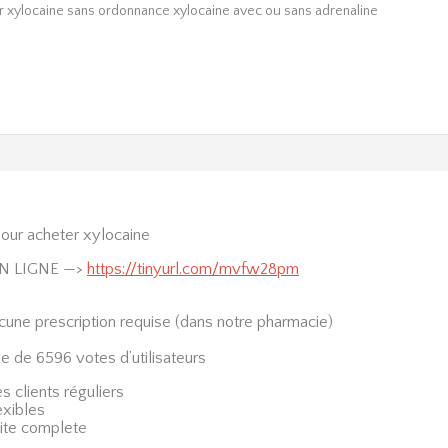
r xylocaine sans ordonnance xylocaine avec ou sans adrenaline
pour acheter xylocaine
N LIGNE —>
https://tinyurl.com/mvfw28pm
ucune prescription requise (dans notre pharmacie)
se de 6596 votes d’utilisateurs
s clients réguliers
exibles
lite complete