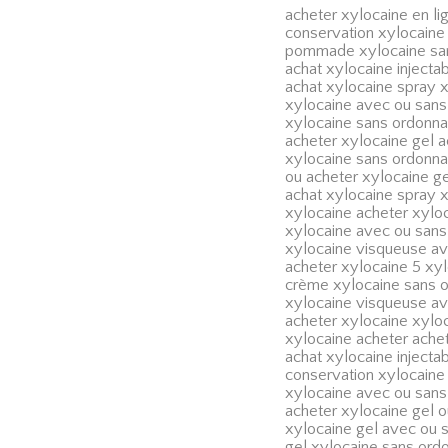
acheter xylocaine en l
conservation xylocain
pommade xylocaine san
achat xylocaine injecta
achat xylocaine spray
xylocaine avec ou sans
xylocaine sans ordonn
acheter xylocaine gel a
xylocaine sans ordonna
ou acheter xylocaine g
achat xylocaine spray 
xylocaine acheter xylo
xylocaine avec ou sans
xylocaine visqueuse a
acheter xylocaine 5 xy
crème xylocaine sans o
xylocaine visqueuse a
acheter xylocaine xyl
xylocaine acheter ache
achat xylocaine injecta
conservation xylocaine 
xylocaine avec ou sans
acheter xylocaine gel o
xylocaine gel avec ou 
gel xylocaine sans ord