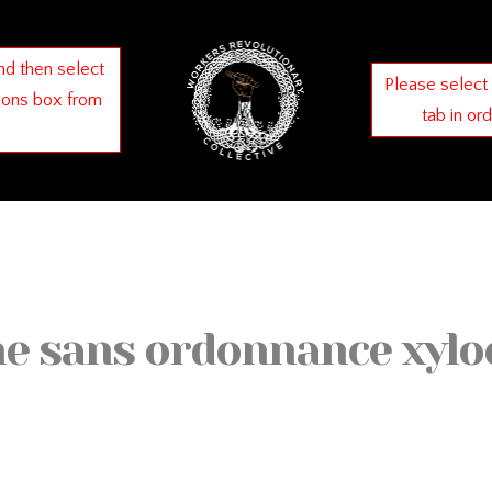
nd then select
Please select
ions box from
tab in or
ne sans ordonnance xylo