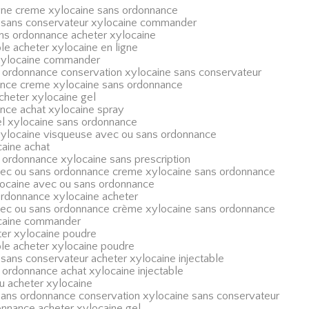
igne creme xylocaine sans ordonnance
e sans conservateur xylocaine commander
s ordonnance acheter xylocaine
ble acheter xylocaine en ligne
 xylocaine commander
 ordonnance conservation xylocaine sans conservateur
ance creme xylocaine sans ordonnance
cheter xylocaine gel
nce achat xylocaine spray
el xylocaine sans ordonnance
xylocaine visqueuse avec ou sans ordonnance
caine achat
 ordonnance xylocaine sans prescription
vec ou sans ordonnance creme xylocaine sans ordonnance
locaine avec ou sans ordonnance
rdonnance xylocaine acheter
vec ou sans ordonnance crème xylocaine sans ordonnance
ocaine commander
ter xylocaine poudre
ble acheter xylocaine poudre
sans conservateur acheter xylocaine injectable
 ordonnance achat xylocaine injectable
u acheter xylocaine
sans ordonnance conservation xylocaine sans conservateur
onnance acheter xylocaine gel