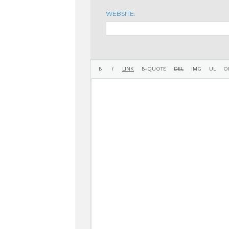
WEBSITE: