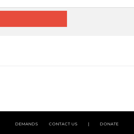
DEMANDS
CONTACT US
|
DONATE