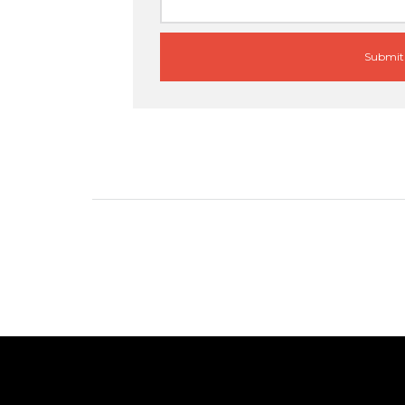
Submit