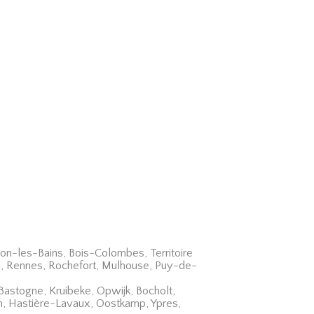
non-les-Bains, Bois-Colombes, Territoire
l, Rennes, Rochefort, Mulhouse, Puy-de-
 Bastogne, Kruibeke, Opwijk, Bocholt,
, Hastière-Lavaux, Oostkamp, Ypres,