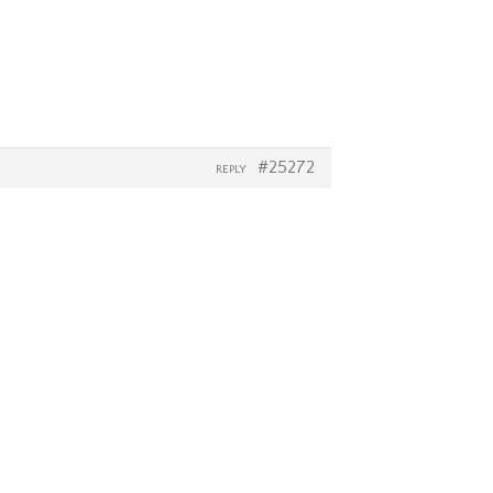
#25272
REPLY