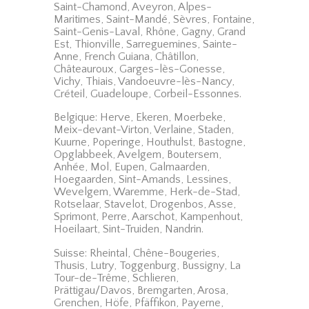
Saint-Chamond, Aveyron, Alpes-
Maritimes, Saint-Mandé, Sèvres, Fontaine,
Saint-Genis-Laval, Rhône, Gagny, Grand
Est, Thionville, Sarreguemines, Sainte-
Anne, French Guiana, Châtillon,
Châteauroux, Garges-lès-Gonesse,
Vichy, Thiais, Vandoeuvre-lès-Nancy,
Créteil, Guadeloupe, Corbeil-Essonnes.
Belgique: Herve, Ekeren, Moerbeke,
Meix-devant-Virton, Verlaine, Staden,
Kuurne, Poperinge, Houthulst, Bastogne,
Opglabbeek, Avelgem, Boutersem,
Anhée, Mol, Eupen, Galmaarden,
Hoegaarden, Sint-Amands, Lessines,
Wevelgem, Waremme, Herk-de-Stad,
Rotselaar, Stavelot, Drogenbos, Asse,
Sprimont, Perre, Aarschot, Kampenhout,
Hoeilaart, Sint-Truiden, Nandrin.
Suisse: Rheintal, Chêne-Bougeries,
Thusis, Lutry, Toggenburg, Bussigny, La
Tour-de-Trême, Schlieren,
Prättigau/Davos, Bremgarten, Arosa,
Grenchen, Höfe, Pfäffikon, Payerne,