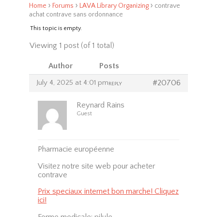
›
›
›
Home
Forums
LAVA Library Organizing
contrave
achat contrave sans ordonnance
This topic is empty.
Viewing 1 post (of 1 total)
Author
Posts
July 4, 2025 at 4:01 pm
#20706
REPLY
Reynard Rains
Guest
Pharmacie européenne
Visitez notre site web pour acheter
contrave
Prix speciaux internet bon marche! Cliquez
ici!
Forme medicale: pilule