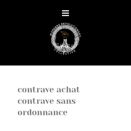
contrave achat
contrave sans
ordonnance