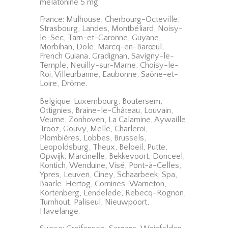
melatonine 5 mg
France: Mulhouse, Cherbourg-Octeville,
Strasbourg, Landes, Montbéliard, Noisy-
le-Sec, Tarn-et-Garonne, Guyane,
Morbihan, Dole, Marcq-en-Barœul,
French Guiana, Gradignan, Savigny-le-
Temple, Neuilly-sur-Marne, Choisy-le-
Roi, Villeurbanne, Eaubonne, Saône-et-
Loire, Drôme.
Belgique: Luxembourg, Boutersem,
Ottignies, Braine-le-Château, Louvain,
Veurne, Zonhoven, La Calamine, Aywaille,
Trooz, Gouvy, Melle, Charleroi,
Plombières, Lobbes, Brussels,
Leopoldsburg, Theux, Beloeil, Putte,
Opwijk, Marcinelle, Bekkevoort, Donceel,
Kontich, Wenduine, Visé, Pont-à-Celles,
Ypres, Leuven, Ciney, Schaarbeek, Spa,
Baarle-Hertog, Comines-Warneton,
Kortenberg, Lendelede, Rebecq-Rognon,
Turnhout, Paliseul, Nieuwpoort,
Havelange.