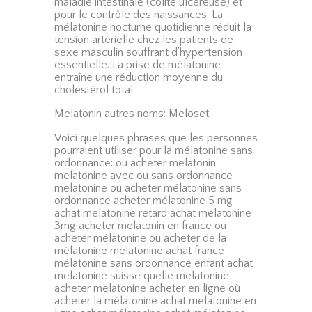
maladie intestinale (colite ulcéreuse) et
pour le contrôle des naissances. La
mélatonine nocturne quotidienne réduit la
tension artérielle chez les patients de
sexe masculin souffrant d’hypertension
essentielle. La prise de mélatonine
entraîne une réduction moyenne du
cholestérol total.
Melatonin autres noms: Meloset
Voici quelques phrases que les personnes
pourraient utiliser pour la mélatonine sans
ordonnance: ou acheter melatonin
melatonine avec ou sans ordonnance
melatonine ou acheter mélatonine sans
ordonnance acheter mélatonine 5 mg
achat melatonine retard achat melatonine
3mg acheter melatonin en france ou
acheter mélatonine où acheter de la
mélatonine melatonine achat france
mélatonine sans ordonnance enfant achat
melatonine suisse quelle melatonine
acheter melatonine acheter en ligne où
acheter la mélatonine achat melatonine en