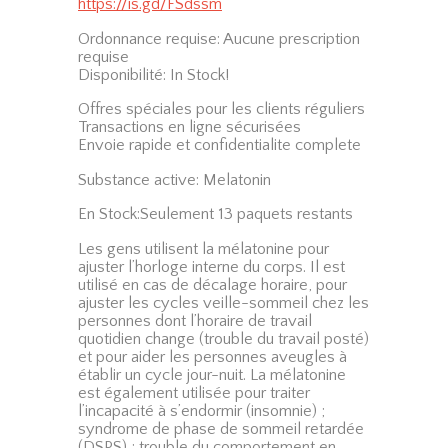
https://is.gd/FSdssm
Ordonnance requise: Aucune prescription
requise
Disponibilité: In Stock!
Offres spéciales pour les clients réguliers
Transactions en ligne sécurisées
Envoie rapide et confidentialite complete
Substance active: Melatonin
En Stock:Seulement 13 paquets restants
Les gens utilisent la mélatonine pour
ajuster l’horloge interne du corps. Il est
utilisé en cas de décalage horaire, pour
ajuster les cycles veille-sommeil chez les
personnes dont l’horaire de travail
quotidien change (trouble du travail posté)
et pour aider les personnes aveugles à
établir un cycle jour-nuit. La mélatonine
est également utilisée pour traiter
l’incapacité à s’endormir (insomnie) ;
syndrome de phase de sommeil retardée
(DSPS) ; trouble du comportement en