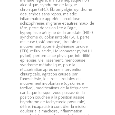
mentale légère, maladie hépatique non
alcoolique, syndrome de fatigue
chronique (SFC), fibromyalgie, syndrome
des jambes sans repos, maladie
inflammatoire appelée sarcoïdose,
schizophrénie, migraine et autres maux de
tête, perte de vision liée à l’âge,
hyperplasie bénigne de la prostate (HBP),
syndrome du côlon irritable (SCI), perte
osseuse (ostéoporose), trouble du
mouvement appelé dyskinésie tardive
(TD), reflux acide, Helicobacter pylori (H.
pylori), performance physique, infertilité,
épilepsie, vieillissement, ménopause,
syndrome métabolique, pour la
récupération après une intervention
chirurgicale, agitation causée par
l’anesthésie, le stress, troubles du
mouvement involontaire (dyskinésie
tardive), modifications de la fréquence
cardiaque lorsque vous passez de la
position couchée à la position assise
(syndrome de tachycardie posturale),
délire, incapacité à contrôler la miction,
douleur à la mâchoire, inflammation