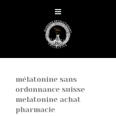
mélatonine sans
ordonnance suisse
melatonine achat
pharmacie