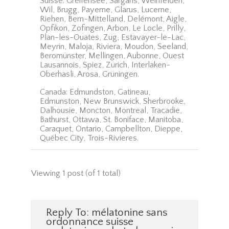
Suisse: Greifensee, Sargans, Weinfelden,
Wil, Brugg, Payerne, Glarus, Lucerne,
Riehen, Bern-Mittelland, Delémont, Aigle,
Opfikon, Zofingen, Arbon, Le Locle, Prilly,
Plan-les-Ouates, Zug, Estavayer-le-Lac,
Meyrin, Maloja, Riviera, Moudon, Seeland,
Beromünster, Mellingen, Aubonne, Ouest
Lausannois, Spiez, Zürich, Interlaken-
Oberhasli, Arosa, Grüningen.
Canada: Edmundston, Gatineau,
Edmunston, New Brunswick, Sherbrooke,
Dalhousie, Moncton, Montreal, Tracadie,
Bathurst, Ottawa, St. Boniface, Manitoba,
Caraquet, Ontario, Campbellton, Dieppe,
Québec City, Trois-Rivieres.
Viewing 1 post (of 1 total)
Reply To: mélatonine sans
ordonnance suisse