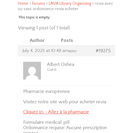
›
›
›
Home
Forums
LAVA Library Organizing
revia avec
ou sans ordonnance revia acheter
This topic is empty.
Viewing 1 post (of 1 total)
Author
Posts
July 4, 2025 at 10:48 am
#19275
REPLY
Albert Oshea
Guest
Pharmacie européenne
Visitez notre site web pour acheter revia
Cliquez ici – Allez à la pharmacie
Formulaire medical: pill
Ordonnance requise: Aucune prescription
requise