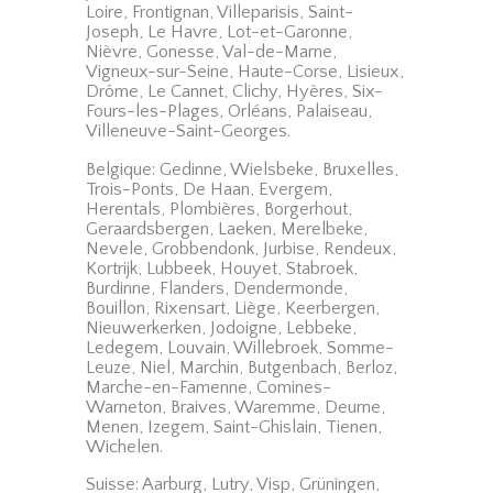
Loire, Frontignan, Villeparisis, Saint-
Joseph, Le Havre, Lot-et-Garonne,
Nièvre, Gonesse, Val-de-Marne,
Vigneux-sur-Seine, Haute-Corse, Lisieux,
Drôme, Le Cannet, Clichy, Hyères, Six-
Fours-les-Plages, Orléans, Palaiseau,
Villeneuve-Saint-Georges.
Belgique: Gedinne, Wielsbeke, Bruxelles,
Trois-Ponts, De Haan, Evergem,
Herentals, Plombières, Borgerhout,
Geraardsbergen, Laeken, Merelbeke,
Nevele, Grobbendonk, Jurbise, Rendeux,
Kortrijk, Lubbeek, Houyet, Stabroek,
Burdinne, Flanders, Dendermonde,
Bouillon, Rixensart, Liège, Keerbergen,
Nieuwerkerken, Jodoigne, Lebbeke,
Ledegem, Louvain, Willebroek, Somme-
Leuze, Niel, Marchin, Butgenbach, Berloz,
Marche-en-Famenne, Comines-
Warneton, Braives, Waremme, Deurne,
Menen, Izegem, Saint-Ghislain, Tienen,
Wichelen.
Suisse: Aarburg, Lutry, Visp, Grüningen,