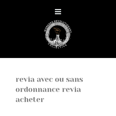
revia avec ou sans
ordonnance revia
acheter