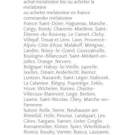
achat melatonine bio ou acheter la
melatonine
ou acheter melatonine en france
commander mélatonine
France: Saint-Dizier, Haguenau, Manche,
Cergy, Bondy, Charente-Maritime, Saint-
Étienne-du-Rouvray, Le Cannet, Clichy,
Villejuif, Douai et Lens, Laon, Provence-
Alpes-Côte d’Azur, Malakoff, Mérignac,
Landes, Noisy-le-Grand, Goussainville,
Boulogne-Billancourt, Saint-Médard-en-
Jalles, Orange, Nevers.
Belgique: Habay-la-Vieille, Juprelle,
Ixelles, Dinant, Anderlecht, Riemst,
Lontzen, Nazareth, Saint-Léger, Stabroek,
La Calamine, Blégny, Poperinge, Eeklo,
Hove, Wichelen, Rumes, Chastre-
Villeroux-Blanmont, Liege, Bertem,
Laarne, Saint-Nicolas, Chiny, Marche-en-
Famenne.
Suisse: Rolle, Sierre, Neuhausen am
Rheinfall, Höfe, Peseux, Landquart, Les
Clées, Sargans, Sarnen, Uster, Croglio,
Romainmôtier, Kloten, Spiez, Wiedlisbach,
Riviera, Boudry, Vernier, Biasca, Lausanne,