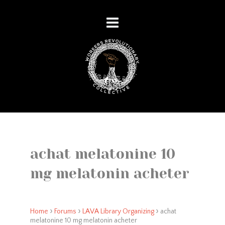
achat melatonine 10
mg melatonin acheter
›
›
›
Home
Forums
LAVA Library Organizing
achat
melatonine 10 mg melatonin acheter