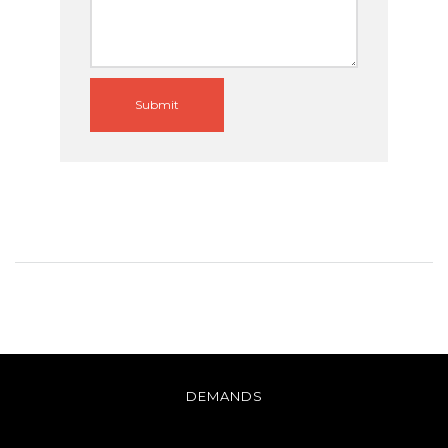
Submit
DEMANDS