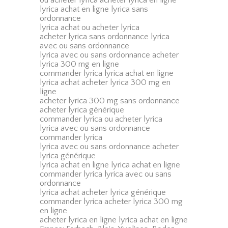
lyrica achat en ligne lyrica sans
ordonnance
lyrica achat ou acheter lyrica
acheter lyrica sans ordonnance lyrica
avec ou sans ordonnance
lyrica avec ou sans ordonnance acheter
lyrica 300 mg en ligne
commander lyrica lyrica achat en ligne
lyrica achat acheter lyrica 300 mg en
ligne
acheter lyrica 300 mg sans ordonnance
acheter lyrica générique
commander lyrica ou acheter lyrica
lyrica avec ou sans ordonnance
commander lyrica
lyrica avec ou sans ordonnance acheter
lyrica générique
lyrica achat en ligne lyrica achat en ligne
commander lyrica lyrica avec ou sans
ordonnance
lyrica achat acheter lyrica générique
commander lyrica acheter lyrica 300 mg
en ligne
acheter lyrica en ligne lyrica achat en ligne