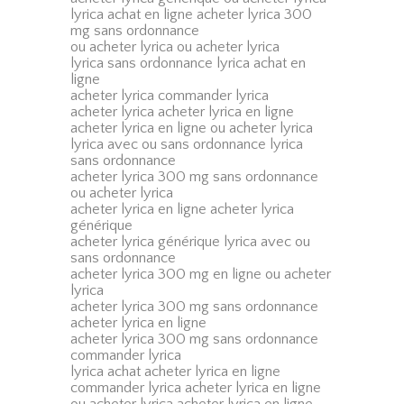
lyrica achat en ligne acheter lyrica 300
mg sans ordonnance
ou acheter lyrica ou acheter lyrica
lyrica sans ordonnance lyrica achat en
ligne
acheter lyrica commander lyrica
acheter lyrica acheter lyrica en ligne
acheter lyrica en ligne ou acheter lyrica
lyrica avec ou sans ordonnance lyrica
sans ordonnance
acheter lyrica 300 mg sans ordonnance
ou acheter lyrica
acheter lyrica en ligne acheter lyrica
générique
acheter lyrica générique lyrica avec ou
sans ordonnance
acheter lyrica 300 mg en ligne ou acheter
lyrica
acheter lyrica 300 mg sans ordonnance
acheter lyrica en ligne
acheter lyrica 300 mg sans ordonnance
commander lyrica
lyrica achat acheter lyrica en ligne
commander lyrica acheter lyrica en ligne
ou acheter lyrica acheter lyrica en ligne