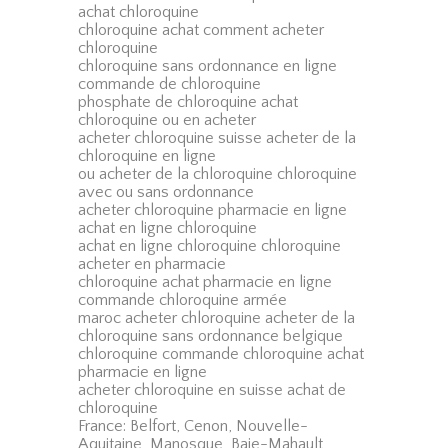
achat chloroquine
chloroquine achat comment acheter
chloroquine
chloroquine sans ordonnance en ligne
commande de chloroquine
phosphate de chloroquine achat
chloroquine ou en acheter
acheter chloroquine suisse acheter de la
chloroquine en ligne
ou acheter de la chloroquine chloroquine
avec ou sans ordonnance
acheter chloroquine pharmacie en ligne
achat en ligne chloroquine
achat en ligne chloroquine chloroquine
acheter en pharmacie
chloroquine achat pharmacie en ligne
commande chloroquine armée
maroc acheter chloroquine acheter de la
chloroquine sans ordonnance belgique
chloroquine commande chloroquine achat
pharmacie en ligne
acheter chloroquine en suisse achat de
chloroquine
France: Belfort, Cenon, Nouvelle-
Aquitaine, Manosque, Baie-Mahault,