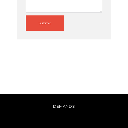
Submit
DEMANDS