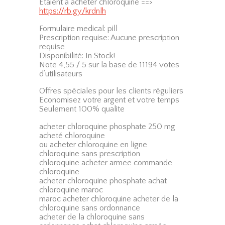
Etaient a acheter chloroquine ==>
https://rb.gy/krdnlh
Formulaire medical: pill
Prescription requise: Aucune prescription
requise
Disponibilité: In Stock!
Note 4,55 / 5 sur la base de 11194 votes
d’utilisateurs
Offres spéciales pour les clients réguliers
Economisez votre argent et votre temps
Seulement 100% qualite
acheter chloroquine phosphate 250 mg
acheté chloroquine
ou acheter chloroquine en ligne
chloroquine sans prescription
chloroquine acheter armee commande
chloroquine
acheter chloroquine phosphate achat
chloroquine maroc
maroc acheter chloroquine acheter de la
chloroquine sans ordonnance
acheter de la chloroquine sans