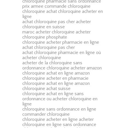
chloroquine pharmacie sans ordonnance
prix armee commande chloroquine
chloroquine achat chloroquine acheter en
ligne
achat chloroquine pas cher acheter
chloroquine en suisse
maroc acheter chloroquine acheter
chloroquine phosphate
chloroquine acheter pharmacie en ligne
achat chloroquine pas cher
achat chloroquine pharmacie en ligne où
acheter chloroquine
acheter de la chloroquine sans
ordonnance chloroquine acheter amazon
chloroquine achat en ligne amazon
chloroquine acheter en pharmacie
chloroquine achat en ligne amazon
chloroquine achat suisse
chloroquine achat en ligne sans
ordonnance ou acheter chloroquine en
ligne
chloroquine sans ordonnance en ligne
commander chloroquine
chloroquine acheter en ligne acheter
chloroquine en ligne sans ordonnance