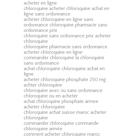
acheter en ligne
chloroquine acheter chloroquine achat en
ligne sans ordonnance
acheter chloroquine en ligne sans
ordonnance chloroquine pharmacie sans
ordonnance prix
chloroquine sans ordonnance prix acheter
chloroquine
chloroquine pharmacie sans ordonnance
acheter chloroquine en ligne
commander chloroquine la chloroquine
sans ordonnance
achat chloroquine chloroquine achat en
ligne
acheter chloroquine phosphate 250 mg
achter chloroquine
chloroquine avec ou sans ordonnance
chloroquine ou en acheter
achat chloroquine phosphate armee
acheter chloroquine
chloroquine achat suisse maroc acheter
chloroquine
commander chloroquine commande
chloroquine armée
comment acheter chloroquine maroc