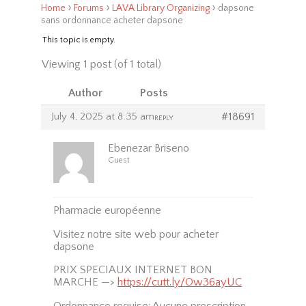
›
›
›
Home
Forums
LAVA Library Organizing
dapsone
sans ordonnance acheter dapsone
This topic is empty.
Viewing 1 post (of 1 total)
Author
Posts
July 4, 2025 at 8:35 am
#18691
REPLY
Ebenezar Briseno
Guest
Pharmacie européenne
Visitez notre site web pour acheter
dapsone
PRIX SPECIAUX INTERNET BON
MARCHE —>
https://cutt.ly/Ow36ayUC
Ordonnance requise: Aucune prescription