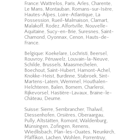
France: Wattrelos, Paris, Arles, Charente,
Le Mans, Montauban, Romans-sur-Isère,
Hautes-Alpes, Loire-Atlantique, La
Possession, Rueil-Malmaison, Clamart,
Malakoff, Rodez, Alfortville, Nouvelle-
Aquitaine, Sucy-en-Brie, Suresnes, Saint-
Chamond, Oyonnax, Cenon, Hauts-de-
France.
Belgique: Koekelare, Lochristi, Beersel,
Rouvroy, Péruwelz, Louvain-la-Neuve,
Schilde, Brussels, Maasmechelen,
Boechout, Saint-Hubert, Hamont-Achel,
Knokke-Heist, Burdinne, Stabroek, Sint-
Martens-Latem, Wemmel, Houthalen-
Helchteren, Balen, Bornem, Charleroi,
Rijkevorsel, Hastière-Lavaux, Braine-le-
Château, Deurne.
Suisse: Sierre, Sembrancher, Thalwil,
Diessenhofen, Orsières, Oberaargau,
Pully, Altstätten, Romont, Waldenburg,
Münsingen, Zofingen, Renens,
Wiedlisbach, Plan-les-Ouates, Neunkirch,
Pfäffikon, Lachen, Wohlen, Porrentruy,