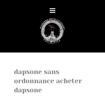
dapsone sans
ordonnance acheter
dapsone