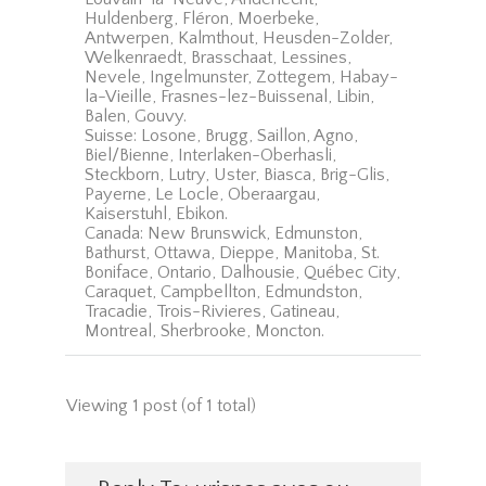
Huldenberg, Fléron, Moerbeke,
Antwerpen, Kalmthout, Heusden-Zolder,
Welkenraedt, Brasschaat, Lessines,
Nevele, Ingelmunster, Zottegem, Habay-
la-Vieille, Frasnes-lez-Buissenal, Libin,
Balen, Gouvy.
Suisse: Losone, Brugg, Saillon, Agno,
Biel/Bienne, Interlaken-Oberhasli,
Steckborn, Lutry, Uster, Biasca, Brig-Glis,
Payerne, Le Locle, Oberaargau,
Kaiserstuhl, Ebikon.
Canada: New Brunswick, Edmunston,
Bathurst, Ottawa, Dieppe, Manitoba, St.
Boniface, Ontario, Dalhousie, Québec City,
Caraquet, Campbellton, Edmundston,
Tracadie, Trois-Rivieres, Gatineau,
Montreal, Sherbrooke, Moncton.
Viewing 1 post (of 1 total)