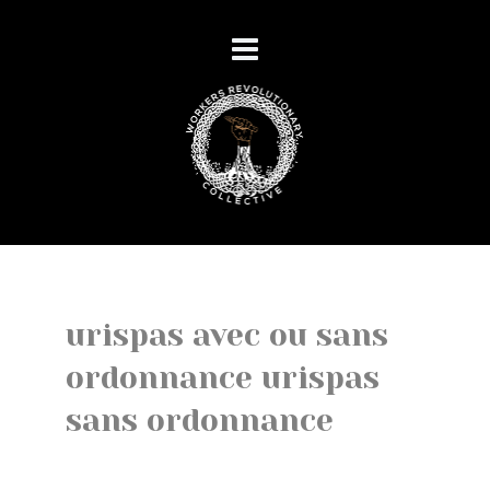
urispas avec ou sans
ordonnance urispas
sans ordonnance